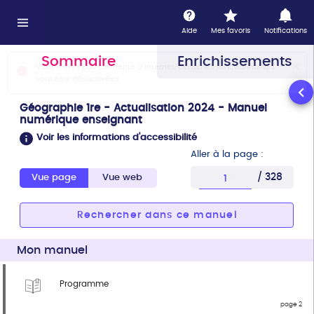
Information : ce lecteur n'est pas optimisé pour l'acces
Vous avez sélectionné la page 1
Aide
Mes favoris
Notifications
Sommaire
Enrichissements
Vous n'êtes pas connecté à internet, certaines fonctionnalités von
Vous n'êtes pas connecté à internet, certaines fonctionnalités
vont être désactivées
Géographie 1re - Actualisation 2024 - Manuel
numérique enseignant
Voir les informations d'accessibilité
Aller à la page :
/ 328
Vue page
Vue web
Entrez une page
Rechercher dans ce manuel
Mon manuel
Programme
page 2