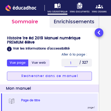
Information : ce lecteur n'est pas optimisé pour l'acces
Vous avez sélectionné la page 1
Ma bibliothèque
Mes documents
Mes classes
Sommaire
Enrichissements
Histoire 1re éd 2019 Manuel numérique
PREMIUM élève
Voir les informations d'accessibilité
Aller à la page :
/ 327
Vue page
Vue web
Entrez une page comp
Rechercher dans ce manuel
Mon manuel
Page de titre
page 1