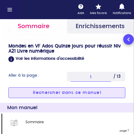
Information : ce lecteur n'est pas optimisé pour l'accessi
Vous avez sélectionné la page 1
Aide
Mes favoris
Notifications
Sommaire
Enrichissements
Vous n'êtes pas connecté à internet, certaines fonctionnalités von
Vous n'êtes pas connecté à internet, certaines fonctionnalités
vont être désactivées
Mondes en VF Ados Quinze jours pour réussir Niv
A21 Livre numérique
Voir les informations d'accessibilité
Aller à la page :
/ 13
Entrez une page com
Rechercher dans ce manuel
Mon manuel
Sommaire
page 7