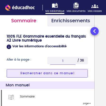
Information : ce lecteur n'est pas optimisé pour l'accessi
Vous avez sélectionné la page 1
Ma bibliothèque
Mes documents
Mes classes
Sommaire
Enrichissements
100% FLE Grammaire essentielle du français
A2 Livre numérique
Voir les informations d'accessibilité
Aller à la page :
/ 36
Entrez une page compris
Rechercher dans ce manuel
Mon manuel
Sommaire
page 4