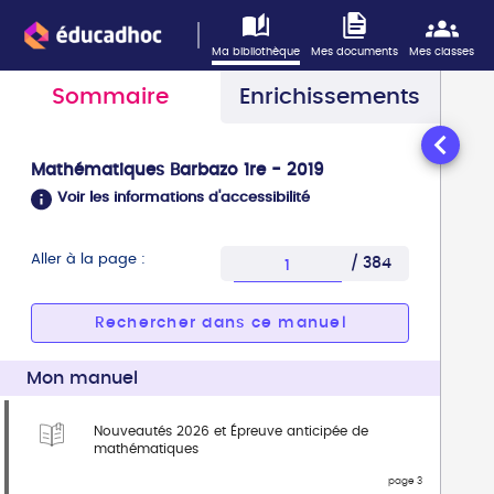
Information : ce lecteur n'est pas optimisé pour l'accessi
Vous avez sélectionné la page 1
Ma bibliothèque
Mes documents
Mes classes
Sommaire
Enrichissements
Mathématiques Barbazo 1re - 2019
Voir les informations d'accessibilité
Aller à la page :
/ 384
Entrez une page compris
Rechercher dans ce manuel
Mon manuel
Nouveautés 2026 et Épreuve anticipée de
mathématiques
page 3