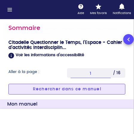
Information : ce lecteur n'est pas optimisé pour l'accessi
Vous avez sélectionné la page 1
Aide
Mes favoris
Notifications
Sommaire
Vous n'êtes pas connecté à internet, certaines fonctionnalités von
Vous n'êtes pas connecté à internet, certaines fonctionnalités
vont être désactivées
Citadelle Questionner le Temps, l'Espace - Cahier
d'activités interdisciplin...
Voir les informations d'accessibilité
Aller à la page :
/ 16
Entrez une page com
Rechercher dans ce manuel
Mon manuel